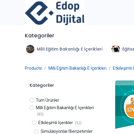
İçereği Atla
Kategoriler
Milli Eğitim Bakanlığı E İçerikleri
Eğitse
Products
Milli Eğitim Bakanlığı E İçerikleri
Etkileşimli 
Kategoriler
Tüm Ürünler
Milli Eğitim Bakanlığı E İçerikleri
(85)
Etkileşimli İçerikler
(52)
Simülasyonlar/Benzetimler