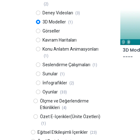
(2)
Deney Videoları
(3)
3D Modeller
(1)
Görseller
Kavram Haritaları
Konu Anlatım Animasyonları
3D Mod
----
(1)
Seslendirme Çalışmaları
(1)
Sunular
(1)
İnfografikler
(2)
Oyunlar
(33)
Ölçme ve Değerlendirme
Etkinlikleri
(4)
Özet E-İçerikler(Ünite Özetleri)
(1)
Eğitsel Etkileşimli İçerikler
(23)